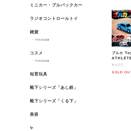
ミニカー・プルバックカー
ラジオコントロールトイ
雑貨
nicousa
コスメ
プルカ To
ATHLE
nicousa
¥400
SOLD OU
知育玩具
靴下シリーズ「あし鉄」
靴下シリーズ「くる下」
美容
✨