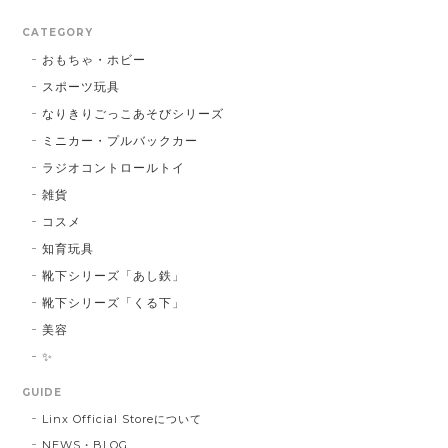
CATEGORY
おもちゃ・ホビー
スポーツ玩具
なりきりごっこあそびシリーズ
ミニカー・プルバックカー
ラジオコントロールトイ
雑貨
コスメ
知育玩具
靴下シリーズ「あし鉄」
靴下シリーズ「くる下」
美容
✨
GUIDE
Linx Official Storeについて
NEWS・BLOG