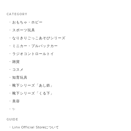
CATEGORY
おもちゃ・ホビー
スポーツ玩具
なりきりごっこあそびシリーズ
ミニカー・プルバックカー
ラジオコントロールトイ
雑貨
コスメ
知育玩具
靴下シリーズ「あし鉄」
靴下シリーズ「くる下」
美容
✨
GUIDE
Linx Official Storeについて