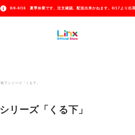
8/8-8/16 夏季休業です、注文確認、配送出来かねます。8/17より出荷
靴下シリーズ「くる下」
シリーズ「くる下」