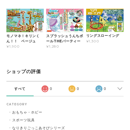
リングスローイング
モノマネ！キリンく
スプラッシュうんちボ
¥1,300
ん！！ ベージュ
ールTHEパーティー
¥1,900
¥1,280
ショップの評価
すべて
0
0
0
CATEGORY
おもちゃ・ホビー
スポーツ玩具
なりきりごっこあそびシリーズ